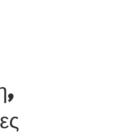
η,
ες