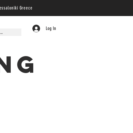
essaloniki
Greece
Log In
..
ing