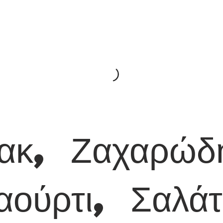
ακ, Ζαχαρώδ
ιαούρτι, Σαλάτ