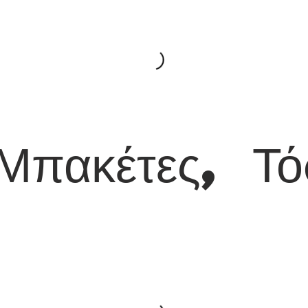
 Μπακέτες, Τό