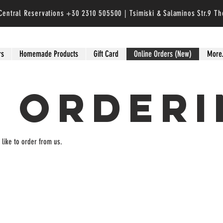
entral Reservations +30 2310 505500 | Tsimiski & Salaminos Str.9 Th
rs
Homemade Products
Gift Card
Online Orders (New)
More.
 Order
like to order from us.